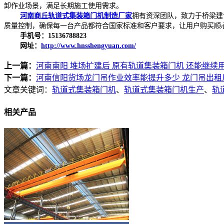
卸作业场景，满足长期施工使用需求。
河南商丘轨道式集装箱门机制造厂家
拥有资深团队，致力于桥梁建
质量控制，确保每一台产品都符合国家标准和客户要求，让用户购买顺
手机号：15136788823
网址：
http://www.hnsshengyuan.com/
上一篇：
河南南阳 堆场扩建后 原有轨道集装箱门机 还能继续
下一篇：
河南信阳货场龙门吊作业效率能提升多少 龙门吊出租
文章关键词：
轨道式集装箱门机
、
轨道式集装箱门机生产
、
轨
相关产品