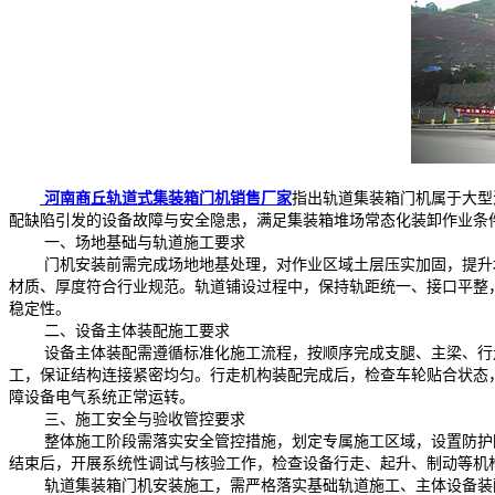
河南商丘轨道式集装箱门机销售厂家
指出轨道集装箱门机属于大型
配缺陷引发的设备故障与安全隐患，满足集装箱堆场常态化装卸作业条
一、场地基础与轨道施工要求
门机安装前需完成场地地基处理，对作业区域土层压实加固，提升地
材质、厚度符合行业规范。轨道铺设过程中，保持轨距统一、接口平整
稳定性。
二、设备主体装配施工要求
设备主体装配需遵循标准化施工流程，按顺序完成支腿、主梁、行走
工，保证结构连接紧密均匀。行走机构装配完成后，检查车轮贴合状态
障设备电气系统正常运转。
三、施工安全与验收管控要求
整体施工阶段需落实安全管控措施，划定专属施工区域，设置防护围
结束后，开展系统性调试与核验工作，检查设备行走、起升、制动等机
轨道集装箱门机安装施工，需严格落实基础轨道施工、主体设备装配