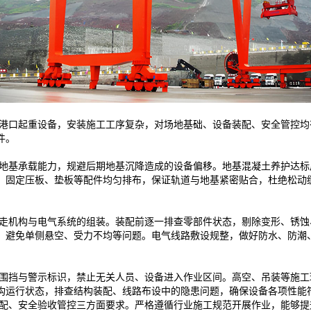
港口起重设备，安装施工工序复杂，对场地基础、设备装配、安全管控均
件。
基承载能力，规避后期地基沉降造成的设备偏移。地基混凝土养护达标
，固定压板、垫板等配件均匀排布，保证轨道与地基紧密贴合，杜绝松动
机构与电气系统的组装。装配前逐一排查零部件状态，剔除变形、锈蚀
，避免单侧悬空、受力不均等问题。电气线路敷设规整，做好防水、防潮
挡与警示标识，禁止无关人员、设备进入作业区间。高空、吊装等施工
构运行状态，排查结构装配、线路布设中的隐患问题，确保设备各项性能
、安全验收管控三方面要求。严格遵循行业施工规范开展作业，能够提