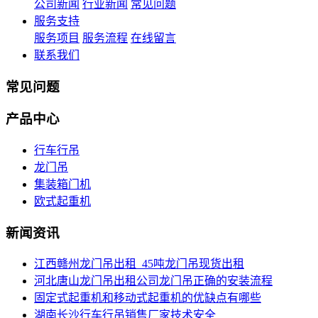
公司新闻
行业新闻
常见问题
服务支持
服务项目
服务流程
在线留言
联系我们
常见问题
产品中心
行车行吊
龙门吊
集装箱门机
欧式起重机
新闻资讯
江西赣州龙门吊出租_45吨龙门吊现货出租
河北唐山龙门吊出租公司龙门吊正确的安装流程
固定式起重机和移动式起重机的优缺点有哪些
湖南长沙行车行吊销售厂家技术安全