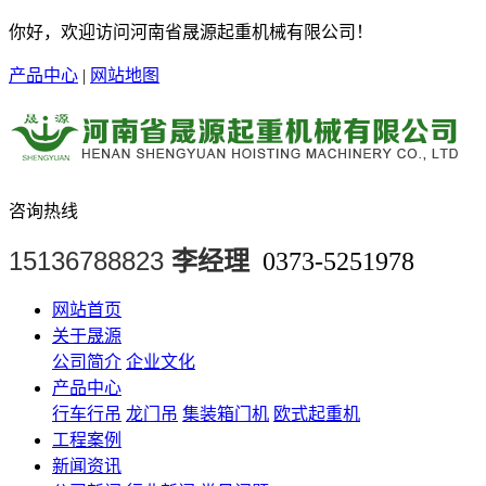
你好，欢迎访问河南省晟源起重机械有限公司！
产品中心
|
网站地图
咨询热线
15136788823
李经理
0373-5251978
网站首页
关于晟源
公司简介
企业文化
产品中心
行车行吊
龙门吊
集装箱门机
欧式起重机
工程案例
新闻资讯