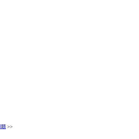
问题
>>