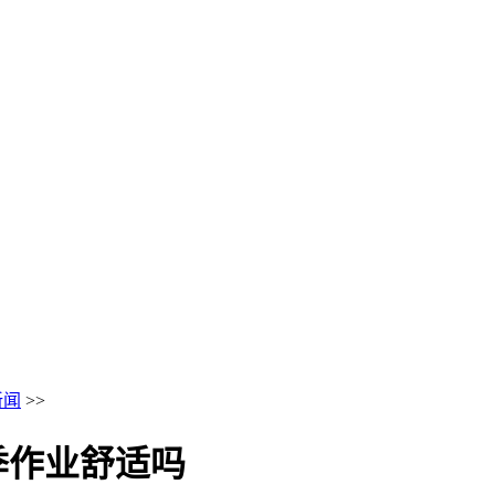
新闻
>>
季作业舒适吗