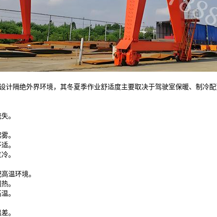
设计隔绝外界环境，其冬夏季作业舒适度主要取决于驾驶室保暖、制冷配
流失。
。
起雾。
不适。
过冷。
配高温环境。
闷热。
高温。
温差。