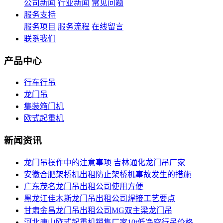
公司新闻
行业新闻
常见问题
服务支持
服务项目
服务流程
在线留言
联系我们
产品中心
行车行吊
龙门吊
集装箱门机
欧式起重机
新闻资讯
龙门吊操作中的注意事项 吉林通化龙门吊厂家
安徽合肥架桥机出租防止架桥机事故发生的措施
广东茂名龙门吊出租公司使用方便
黑龙江佳木斯龙门吊出租公司焊接工艺要点
甘肃金昌龙门吊出租公司MG双主梁龙门吊
河北唐山欧式起重机销售厂家10t低净空行吊价格