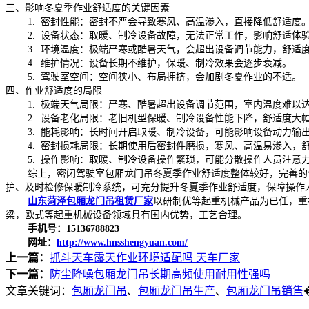
三、影响冬夏季作业舒适度的关键因素
1. 密封性能：密封不严会导致寒风、高温渗入，直接降低舒适度
2. 设备状态：取暖、制冷设备故障，无法正常工作，影响舒适体
3. 环境温度：极端严寒或酷暑天气，会超出设备调节能力，舒适
4. 维护情况：设备长期不维护，保暖、制冷效果会逐步衰减。
5. 驾驶室空间：空间狭小、布局拥挤，会加剧冬夏作业的不适。
四、作业舒适度的局限
1. 极端天气局限：严寒、酷暑超出设备调节范围，室内温度难以
2. 设备老化局限：老旧机型保暖、制冷设备性能下降，舒适度大
3. 能耗影响：长时间开启取暖、制冷设备，可能影响设备动力输
4. 密封损耗局限：长期使用后密封件磨损，寒风、高温易渗入，
5. 操作影响：取暖、制冷设备操作繁琐，可能分散操作人员注意
综上，密闭驾驶室包厢龙门吊冬夏季作业舒适度整体较好，完善的保
护、及时检修保暖制冷系统，可充分提升冬夏季作业舒适度，保障操作
山东菏泽包厢龙门吊租赁厂家
以研制优等起重机械产品为已任，重
梁，欧式等起重机械设备领域具有国内优势，工艺合理。
手机号：15136788823
网址：
http://www.hnsshengyuan.com/
上一篇：
抓斗天车露天作业环境适配吗 天车厂家
下一篇：
防尘降噪包厢龙门吊长期高频使用耐用性强吗
文章关键词：
包厢龙门吊
、
包厢龙门吊生产
、
包厢龙门吊销售