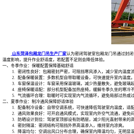
山东菏泽包厢龙门吊生产厂家
认为密闭驾驶室包厢龙门吊通过封闭
温度影响，提升作业舒适度，若配置不足则会降低体验。
一、冬季作业：保暖配置保障基础舒适
1. 密闭性良好：包厢密封严密，可阻挡寒风渗入，减少室内温度
2. 配备保暖装置：多数机型自带取暖设备，可快速提升室内温度
3. 车窗保温设计：车窗采用保温玻璃，减少热量散失，避免玻璃
4. 座椅保暖适配：部分机型配备加热座椅，缓解冬季久坐的寒冷
5. 气流循环合理：取暖时可实现室内气流循环，避免局部过热或
二、夏季作业：制冷通风保障舒适体验
1. 配备制冷设备：自带空调系统，可快速降低驾驶室内温度，适
2. 通风效果良好：可开启通风模式，实现室内外空气流通，避免
3. 防晒设计到位：驾驶室顶部设有防晒层，减少阳光直射带来的
4. 密封隔温：密闭结构可阻挡外界高温渗入，维持室内凉爽。
5. 降温均匀：空调出风口分布合理，确保室内降温均匀，无明显