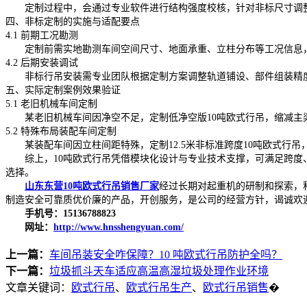
定制过程中，会通过专业软件进行结构强度校核，针对非标尺寸调整后
四、非标定制的实施与适配要点
4.1 前期工况勘测
定制前需实地勘测车间空间尺寸、地面承重、立柱分布等工况信息，
4.2 后期安装调试
非标行吊安装需专业团队根据定制方案调整轨道铺设、部件组装精度
五、实际定制案例效果验证
5.1 老旧机械车间定制
某老旧机械车间因净空不足，定制低净空版10吨欧式行吊，缩减主梁高
5.2 特殊布局装配车间定制
某装配车间因立柱间距特殊，定制12.5米非标准跨度10吨欧式行
综上，10吨欧式行吊凭借模块化设计与专业技术支撑，可满足跨度、
选择。
山东东营10吨欧式行吊销售厂家
经过长期对起重机的研制和探索，
制造安全可靠质优价廉的产品，开创服务，是公司的经营方针，谒诚欢
手机号：15136788823
网址：
http://www.hnsshengyuan.com/
上一篇：
车间吊装安全咋保障？10 吨欧式行吊防护全吗？
下一篇：
垃圾抓斗天车适应高温高湿垃圾处理作业环境
文章关键词：
欧式行吊
、
欧式行吊生产
、
欧式行吊销售
�