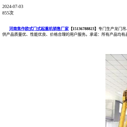
2024-07-03
855次
河南焦作欧式门式起重机销售厂家
【15136788823】
专门生产龙门吊
供产品质量优、性能优良、价格合理的用户服务。承诺：所有产品均有