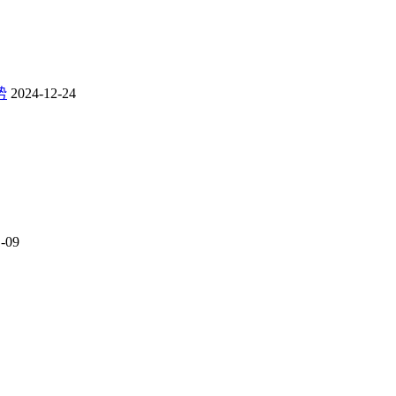
势
2024-12-24
-09