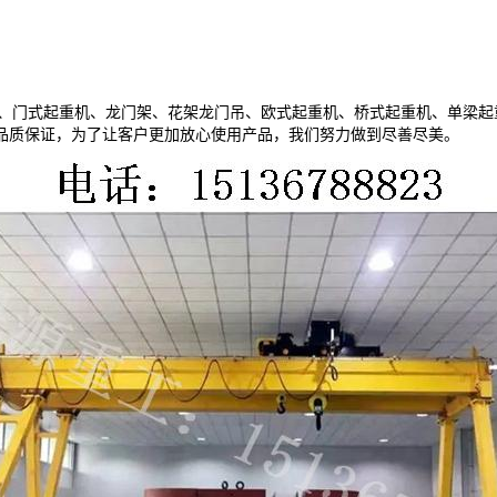
、门式起重机、龙门架、花架龙门吊、欧式起重机、桥式起重机、单梁起
品质保证，为了让客户更加放心使用产品，我们努力做到尽善尽美。