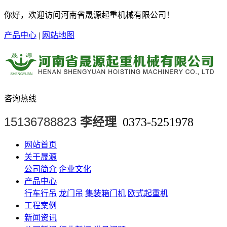
你好，欢迎访问河南省晟源起重机械有限公司！
产品中心
|
网站地图
咨询热线
15136788823
李经理
0373-5251978
网站首页
关于晟源
公司简介
企业文化
产品中心
行车行吊
龙门吊
集装箱门机
欧式起重机
工程案例
新闻资讯