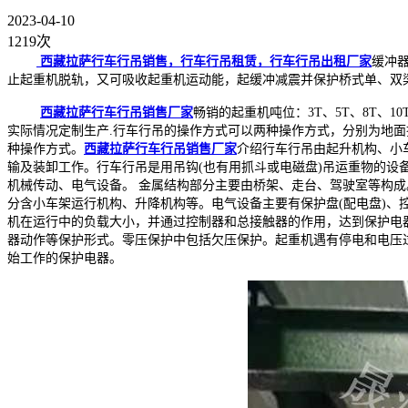
2023-04-10
1219次
西藏拉萨行车行吊销售，行车行吊租赁，行车行吊出租厂家
缓冲
止起重机脱轨，又可吸收起重机运动能，起缓冲减震并保护桥式单、双梁起
西藏拉萨行车行吊销售厂家
畅销的起重机吨位：3T、5T、8T、10T
实际情况定制生产.行车行吊的操作方式可以两种操作方式，分别为地
种操作方式。
西藏拉萨行车行吊销售厂家
介绍行车行吊由起升机构、小
输及装卸工作。行车行吊是用吊钩(也有用抓斗或电磁盘)吊运重物的
机械传动、电气设备。 金属结构部分主要由桥架、走台、驾驶室等构
分含小车架运行机构、升降机构等。电气设备主要有保护盘(配电盘)、
机在运行中的负载大小，并通过控制器和总接触器的作用，达到保护电
器动作等保护形式。零压保护中包括欠压保护。起重机遇有停电和电压
始工作的保护电器。