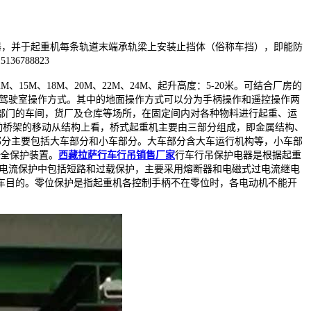
器，并于起重机每条轨道末端承轨梁上安装止挡体（俗称车挡），即能防
788823
12M、15M、18M、20M、22M、24M、起升高度：5-20米。可结合厂房的
是驾驶室操作方式。其中的地面操作方式可以分为手柄操作和遥控操作两
部门的车间，货厂及仓库等场所，在固定间内对各种物料进行起重、运
动桥架的移动从结构上看，桥式起重机主要由三部分组成，即金属结构、
部分主要包括大车部分和小车部分。大车部分含大车运行机构等，小车部
安全保护装置。
西藏拉萨行车行吊销售厂家
行车行吊保护电器是根据起重
过电流保护中包括短路和过载保护，主要采用熔断器和电磁式过电流继电
车目的。零位保护是指起重机各控制手柄不在零位时，各电动机不能开