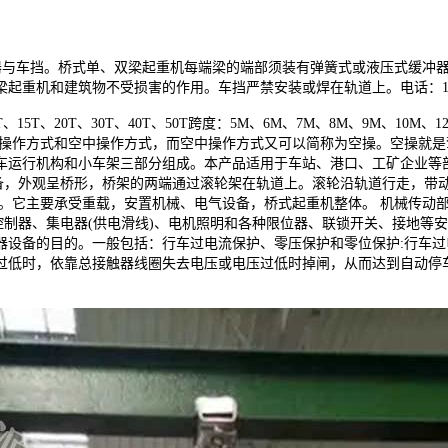
器与车挡。桥式单、双梁起重机每端梁的端部须装有弹簧式或液压式缓冲
重机和建筑物不受损害的作用。车挡严禁安装或焊在轨道上。电话：15136
、15T、20T、30T、40T、50T跨度：5M、6M、7M、8M、9M、10M、
面操作方式和空中操作方式，而空中操作方式又可以简称为空操。空操就
车运行机构和小车架三部分组成。本产品适用于车站、港口、工矿企业等
设备，外观呈桥形，桥架的两端通过滚轮架在轨道上。滚轮沿轨道行走，带
成。它主要承受重载，安置机械、电气设备，桥式起重机整体。 机械传动
控制器、集电器(供电滑线)、电机照明和各种限位器、联锁开关、接地等
器设备的目的。一般包括：行车过电流保护、零压保护和零位保护:行车
过低时，依靠总接触器线圈失去电压或电压过低时掉闸，从而达到自动停