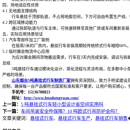
四、场地适应性优势
4.1 无地面支撑结构
行车悬挂于顶部轨道，不占用地面空间，下方可自由布置生产线、物
4.2 跨区域移动能力
通过拆卸轨道与行车主体，可快速转移至其他厂房或车间重新安装
五、实际应用场景验证
5.1 汽车零部件加工厂案例
在层高5米的厂房内，悬挂行车安装周期较传统桥式行车缩短60%，
5.2 临时展会物流中心应用
为应对展会期间货物搬运需求，行车在3天内完成安装、调试与拆卸，
总结
5吨悬挂行车通过模块化设计、简化流程与灵活布局，在多数中小型
严格的场景。
山东烟台5吨悬挂式行车制造厂家
拥有资深团队，致力于桥梁建设
控制，确保每一台产品都符合国家标准和客户要求，让用户购买顺心，
手机号：15136788823
网址：
http://www.hnsshengyuan.com/
上一篇：
5 吨悬挂式行车轻小型设计省空间实用吗
下一篇：
车间吊装安全咋保障？10 吨欧式行吊防护全吗？
文章关键词：
悬挂式行车
、
悬挂式行车生产
、
悬挂式行车销售