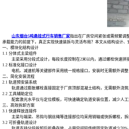
山东烟台5吨悬挂式行车销售厂家
指出在厂房空间紧张或需频繁调
承载能力的前提下，真正实现快速装拆与灵活布局？本文从结构设计、
一、模块化结构设计
1.1 分体式主梁组件
主梁采用分段式设计，每段长度控制在2米以内，通过螺栓快速拼接
1.2 标准化接口设计
电机、减速机等关键部件采用统一规格接口，安装时无需额外调整，
二、简化安装流程
2.1 轨道预安装系统
轨道通过膨胀螺栓直接固定于厂房顶部混凝土结构，无需额外浇筑地
2.2 工具辅助定位
配套激光水平仪与定位模板，可快速确定轨道安装位置，减少人工
三、高效拆卸方案
3.1 快速释放连接件
主梁与端梁、吊钩与钢丝绳等连接部位均采用销轴或快拆螺栓，拆卸
3.2 可折叠轨道设计
轨道支持分段拆卸后折叠存放，占用空间较传统固定轨道减少70%