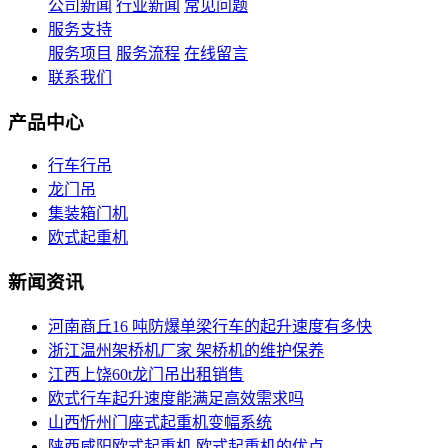
公司新闻
行业新闻
常见问题
服务支持
服务项目
服务流程
在线留言
联系我们
产品中心
行车行吊
龙门吊
集装箱门机
欧式起重机
新闻资讯
河南商丘16 吨防爆单梁行车的起升速度有多快
浙江温州架桥机厂家 架桥机的维护保养
江西上饶60t龙门吊出租销售
欧式行车起升速度能满足高效需求吗
山西忻州门座式起重机变幅系统
陕西咸阳欧式起重机 欧式起重机的优点